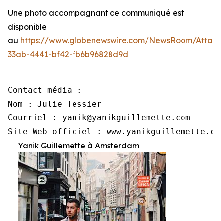
Une photo accompagnant ce communiqué est
disponible
au
https://www.globenewswire.com/NewsRoom/Attac
33ab-4441-bf42-fb6b96828d9d
Contact média :

Nom : Julie Tessier

Courriel : yanik@yanikguillemette.com

Site Web officiel : www.yanikguillemette.co
Yanik Guillemette à Amsterdam